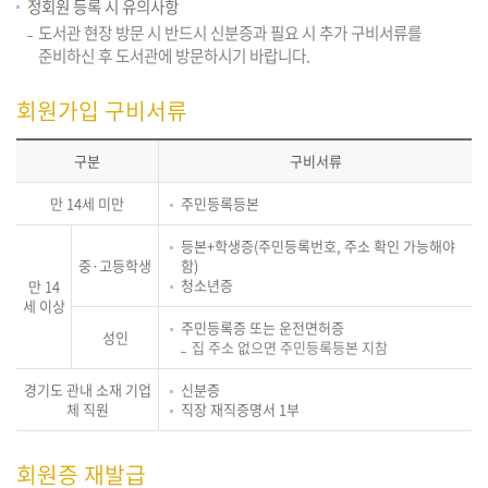
정회원 등록 시 유의사항
도서관 현장 방문 시 반드시 신분증과 필요 시 추가 구비서류를
준비하신 후 도서관에 방문하시기 바랍니다.
회원가입 구비서류
구분
구비서류
만 14세 미만
주민등록등본
등본+학생증(주민등록번호, 주소 확인 가능해야
중·고등학생
함)
청소년증
만 14
세 이상
주민등록증 또는 운전면허증
성인
집 주소 없으면 주민등록등본 지참
경기도 관내 소재 기업
신분증
체 직원
직장 재직증명서 1부
회원증 재발급