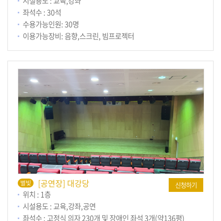
시설용도 : 교육,강좌
좌석수 : 30석
수용가능인원: 30명
이용가능장비: 음향,스크린, 빔프로젝터
[공연장] 대강당
별빛
신청하기
위치 : 1층
시설용도 : 교육,강좌,공연
좌석수 : 고정식 의자 230개 및 장애인 좌석 3개(약136평)