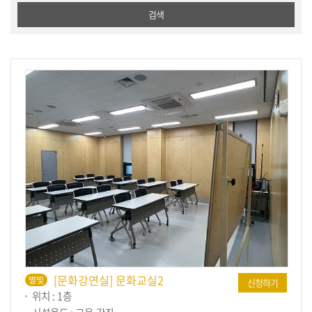
검색
[문화강연실] 문화교실2
별빛
신청하기
위치 : 1층