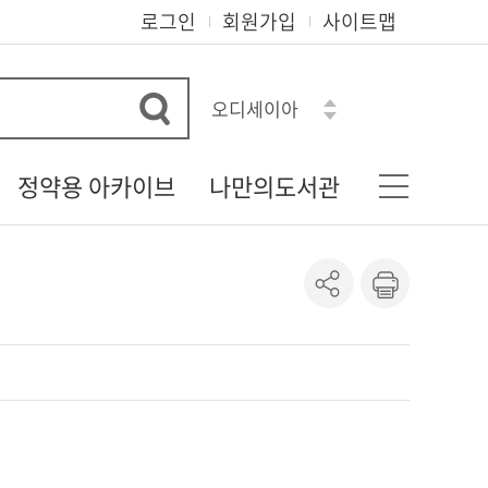
로그인
회원가입
사이트맵
오디세이아
수학도둑
흔한남매
정약용 아카이브
나만의도서관
히가시노 게이고
혼모노
다산 정약용 선생
기본정보
아몬드
정약용 자료실
나의신청정보
로맨스소설
정약용 선생의 유물
도서이용정보
정약용 선생 관련 자료
상호대차조회
정약용 시리즈
관심자료목록
도서추천서비스
온라인정회원신청
책이음회원전환