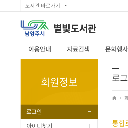
도서관 바로가기
별빛도서관
이용안내
자료검색
문화행
이용시간/휴관일
통합검색
도서관일정
회원가입
주제별검색
문화행사 신
로그
회원정보
대출/반납/예약
신착자료목록
독서동아리
편의시설
대출베스트
상호대차
추천도서
전자도서관
공공도서관
로그인
인기도서
통합
희망도서신청
아이디찾기