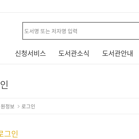
사
신청서비스
도서관소식
도서관안내
시설대관신청
공지사항
연혁
청
자원봉사신청
열린소리함
조직/직원정보
인
두루두루 서비스
자주하는질문
시설안내
내생애첫도서관
행사갤러리
자료현황
회원정보
로그인
책바다
기증도서알림
찾아오시는길
도서관견학신청
설문조사
로그인