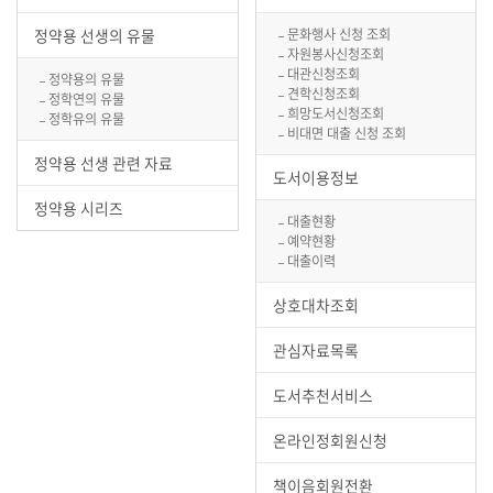
정약용 선생의 유물
문화행사 신청 조회
자원봉사신청조회
대관신청조회
정약용의 유물
견학신청조회
정학연의 유물
희망도서신청조회
정학유의 유물
비대면 대출 신청 조회
정약용 선생 관련 자료
도서이용정보
정약용 시리즈
대출현황
예약현황
대출이력
상호대차조회
관심자료목록
도서추천서비스
온라인정회원신청
책이음회원전환