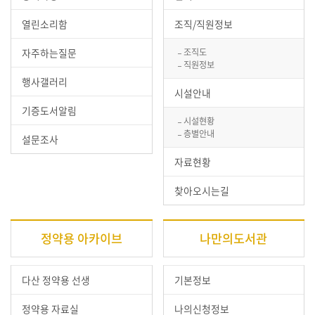
열린소리함
조직/직원정보
자주하는질문
조직도
직원정보
행사갤러리
시설안내
기증도서알림
시설현황
층별안내
설문조사
자료현황
찾아오시는길
정약용 아카이브
나만의도서관
다산 정약용 선생
기본정보
정약용 자료실
나의신청정보