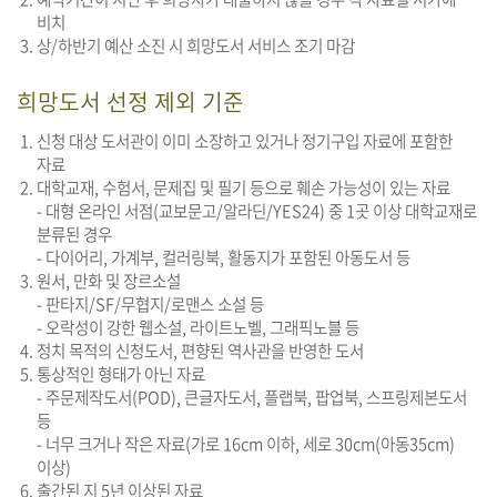
비치
상/하반기 예산 소진 시 희망도서 서비스 조기 마감
희망도서 선정 제외 기준
신청 대상 도서관이 이미 소장하고 있거나 정기구입 자료에 포함한
자료
대학교재, 수험서, 문제집 및 필기 등으로 훼손 가능성이 있는 자료
- 대형 온라인 서점(교보문고/알라딘/YES24) 중 1곳 이상 대학교재로
분류된 경우
- 다이어리, 가계부, 컬러링북, 활동지가 포함된 아동도서 등
원서, 만화 및 장르소설
- 판타지/SF/무협지/로맨스 소설 등
- 오락성이 강한 웹소설, 라이트노벨, 그래픽노블 등
정치 목적의 신청도서, 편향된 역사관을 반영한 도서
통상적인 형태가 아닌 자료
- 주문제작도서(POD), 큰글자도서, 플랩북, 팝업북, 스프링제본도서
등
- 너무 크거나 작은 자료(가로 16cm 이하, 세로 30cm(아동35cm)
이상)
출간된 지 5년 이상된 자료