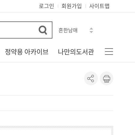
로그인
회원가입
사이트맵
흔한남매
수학도둑
히가시노 게이고
정약용 아카이브
나만의도서관
아몬드
혼모노
다산 정약용 선생
기본정보
모순
정약용 자료실
나의신청정보
로맨스소설
정약용 선생의 유물
도서이용정보
정약용 선생 관련 자료
상호대차조회
정약용 시리즈
관심자료목록
도서추천서비스
온라인정회원신청
책이음회원전환