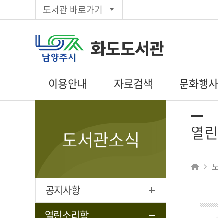
도서관 바로가기
화도도서관
이용안내
자료검색
문화행
이용시간/휴관일
통합검색
도서관일정
회원가입
주제별검색
문화행사 신
열린
도서관소식
대출/반납/예약
신착자료목록
독서동아리
편의시설
대출베스트
상호대차
추천도서
전자도서관
공공도서관
공지사항
인기도서
희망도서신청
열린소리함