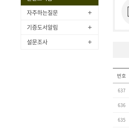
자주하는질문
기증도서알림
설문조사
번호
637
636
635