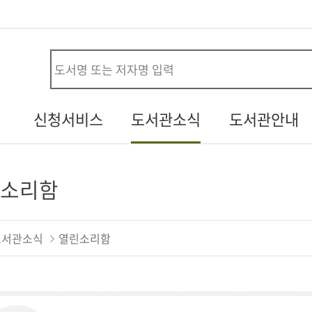
사
신청서비스
도서관소식
도서관안내
시설대관신청
공지사항
연혁
청
자원봉사신청
열린소리함
조직/직원정보
소리함
두루두루 서비스
자주하는질문
시설안내
내생애첫도서관
기증도서알림
자료현황
도서관소식
열린소리함
책바다
설문조사
찾아오시는길
도서관견학신청