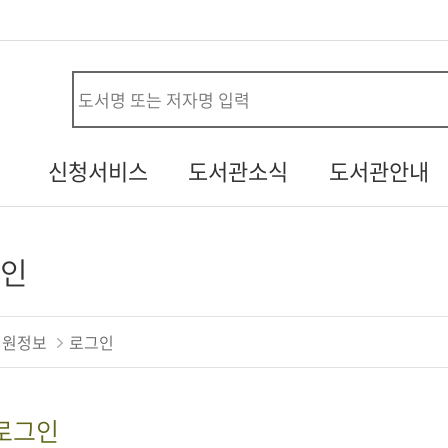
사
신청서비스
도서관소식
도서관안내
시설대관신청
공지사항
연혁
청
자원봉사신청
열린소리함
조직/직원정보
인
두루두루 서비스
자주하는질문
시설안내
내생애첫도서관
기증도서알림
자료현황
회원정보
로그인
책바다
설문조사
찾아오시는길
도서관견학신청
로그인