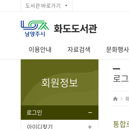
도서관 바로가기
화도도서관
이용안내
자료검색
문화행
이용시간/휴관일
통합검색
도서관일정
회원가입
주제별검색
문화행사 신
로그
회원정보
대출/반납/예약
신착자료목록
독서동아리
편의시설
대출베스트
상호대차
추천도서
전자도서관
공공도서관
로그인
인기도서
통합
희망도서신청
아이디찾기