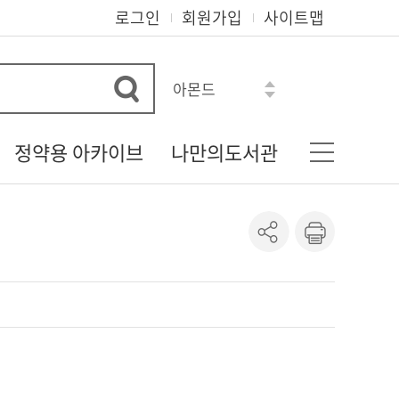
로그인
회원가입
사이트맵
아몬드
혼모노
모순
정약용 아카이브
나만의도서관
로맨스소설
흔한남매
다산 정약용 선생
기본정보
수학도둑
정약용 자료실
나의신청정보
히가시노 게이고
정약용 선생의 유물
도서이용정보
정약용 선생 관련 자료
상호대차조회
정약용 시리즈
관심자료목록
도서추천서비스
온라인정회원신청
책이음회원전환