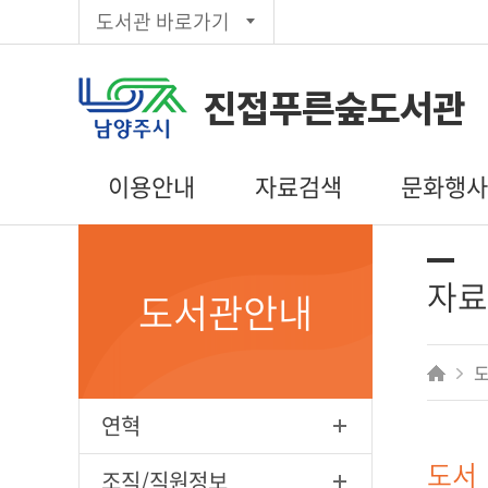
도서관 바로가기
진접푸른숲도서관
이용안내
자료검색
문화행
이용시간/휴관일
통합검색
도서관일정
회원가입
주제별검색
문화행사 신
자료
도서관안내
대출/반납/예약
신착자료목록
독서동아리
편의시설
대출베스트
책 표지 톺아
상호대차
추천도서
전자도서관
공공도서관
연혁
인기도서
희망도서신청
도서
조직/직원정보