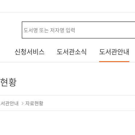
사
신청서비스
도서관소식
도서관안내
시설대관신청
공지사항
연혁
청
자원봉사신청
열린소리함
조직/직원정보
현황
두루두루 서비스
자주하는질문
시설안내
보기
내생애첫도서관
행사갤러리
자료현황
도서관안내
자료현황
책바다
기증도서알림
찾아오시는길
도서관견학신청
설문조사