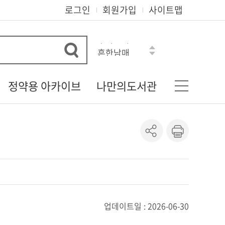
로그인
회원가입
사이트맵
흔한남매
히가시노 게이고
혼모노
정약용 아카이브
나만의도서관
아몬드
로맨스소설
다산 정약용 선생
기본정보
오디세이아
정약용 자료실
나의신청정보
수학도둑
정약용 선생의 유물
도서이용정보
정약용 선생 관련 자료
상호대차조회
정약용 시리즈
관심자료목록
도서추천서비스
온라인정회원신청
업데이트일 : 2026-06-30
책이음회원전환