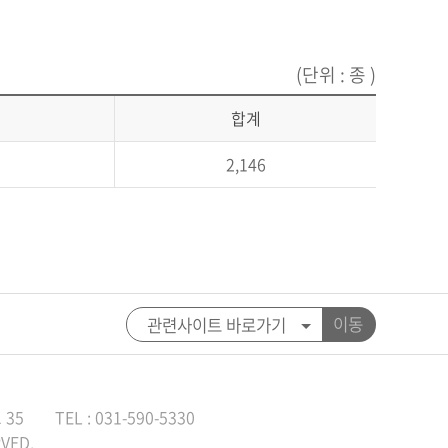
(단위 : 종 )
합계
2,146
이동
35
TEL : 031-590-5330
VED.