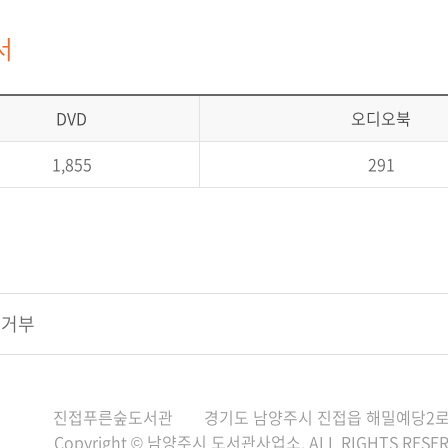
서
DVD
오디오북
1,855
291
집거부
진접푸른숲도서관
경기도 남양주시 진접읍 해밀예당2로 
Copyright © 남양주시 도서관사업소. ALL RIGHTS RESER