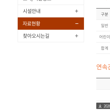
시설안내
구분
자료현황
일반
찾아오시는길
어린
합계
연속
20