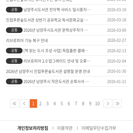
남양주시도서관 전자책 서비스 일시중지 안내
2026-03-19
공통
2026-03-18
진접푸른숲도서관 상반기 공유학교 독서문화교실 안내문
2026년 남양주시도서관 문학상주작가 채용 공고
2026-03-09
공통
2026-02-27
리브로피아 기능 복구 안내
[책 읽는 도시 조성 사업] 독립출판 클래스 「마이 북 스토리」 수강생 모집
2026-02-13
공통
리브로피아 2.0 업그레이드 안내 및 오류 안내
2026-02-04
공통
2026-01-30
2026년 남양주시 진접푸른숲도서관 설명절 운영 안내
2026년 남양주시 작은도서관 순회사서 채용 서류심사 합격자 및 면접시험 일정 공고
2026-01-21
공통
1
2
3
4
5
6
7
8
9
10
개인정보처리방침
이용약관
이메일무단수집거부