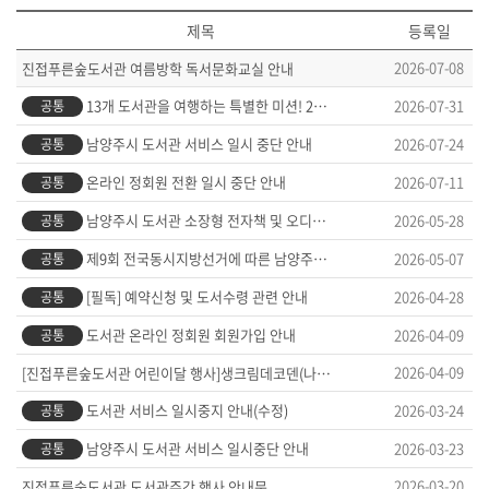
제목
등록일
2026-07-08
진접푸른숲도서관 여름방학 독서문화교실 안내
13개 도서관을 여행하는 특별한 미션! 2026 도서관 스탬프투어 「Route13」
2026-07-31
공통
남양주시 도서관 서비스 일시 중단 안내
2026-07-24
공통
온라인 정회원 전환 일시 중단 안내
2026-07-11
공통
남양주시 도서관 소장형 전자책 및 오디오 구입 안내
2026-05-28
공통
제9회 전국동시지방선거에 따른 남양주시 공공도서관 임시휴관 안내
2026-05-07
공통
[필독] 예약신청 및 도서수령 관련 안내
2026-04-28
공통
도서관 온라인 정회원 회원가입 안내
2026-04-09
공통
2026-04-09
[진접푸른숲도서관 어린이달 행사]생크림데코덴(나의비밀일기장)
도서관 서비스 일시중지 안내(수정)
2026-03-24
공통
남양주시 도서관 서비스 일시중단 안내
2026-03-23
공통
2026-03-20
진접푸른숲도서관 도서관주간 행사 안내문