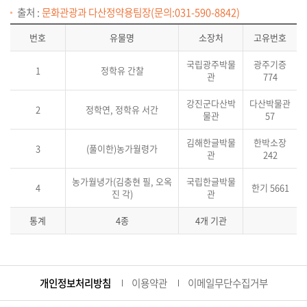
출처 :
문화관광과 다산정약용팀장(문의:031-590-8842)
번호
유물명
소장처
고유번호
국립광주박물
광주기증
1
정학유 간찰
관
774
강진군다산박
다산박물관
2
정학연, 정학유 서간
물관
57
김해한글박물
한박소장
3
(풀이한)농가월령가
관
242
농가월녕가(김충현 필, 오옥
국립한글박물
4
한기 5661
진 각)
관
통계
4종
4개 기관
개인정보처리방침
이용약관
이메일무단수집거부