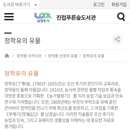
도서관 바로가기
로그인
회원가입
진접푸른숲도서관
정학유의 유물
정약용 아카이브
정약용 선생의 유물
정학유의 유물
정학유의 유물
정학유(丁學游, 1786년~1855년)는 조선 후기의 문인이자 교육자로,
정약용의 둘째 아들입니다. 1816년, 농사와 관련된 월별 작업과 풍속을
국한문 혼용으로 기록한 《농가월령가》 를 지어 농업 기술 보급과 민속
연구에 기여했습니다. 또한, 1809년에는 부친의 부탁으로 유배 중인
큰아버지 정약전을 만나기 위해 흑산도를 방문하고, 그 여정을 기록한
《부해기(浮海記)》를 남겼습니다. 이러한 저술들은 조선 후기의
농업과 민속, 그리고 유배지의 생활상을 이해하는 데 중요한 자료로
평가됩니다.