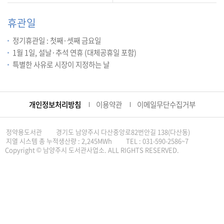
휴관일
정기휴관일 : 첫째·셋째 금요일
1월 1일, 설날·추석 연휴 (대체공휴일 포함)
특별한 사유로 시장이 지정하는 날
개인정보처리방침
이용약관
이메일무단수집거부
정약용도서관
경기도 남양주시 다산중앙로82번안길 138(다산동)
지열 시스템 총 누적생산량 : 2,245MWh
TEL : 031-590-2586~7
Copyright © 남양주시 도서관사업소. ALL RIGHTS RESERVED.