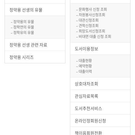
정약용 선생의 유물
문화행사 신청 조회
자원봉사신청조회
대관신청조회
정약용의 유물
견학신청조회
정학연의 유물
희망도서신청조회
정학유의 유물
비대면 대출 신청 조회
정약용 선생 관련 자료
도서이용정보
정약용 시리즈
대출현황
예약현황
대출이력
상호대차조회
관심자료목록
도서추천서비스
온라인정회원신청
책이음회원전환