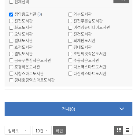
전체선택
정약용도서관 (
0
)
와부도서관
진접도서관
진접푸른숲도서관
화도도서관
이석영뉴미디어도서관
오남도서관
진건도서관
별내도서관
퇴계원도서관
호평도서관
평내도서관
별빛도서관
조안씨앗작은도서관
금곡푸른꿈작은도서관
수동작은도서관
호평작은도서관
덕소역스마트도서관
시청스마트도서관
다산역스마트도서관
평내호평역스마트도서관
전체(0)
확인