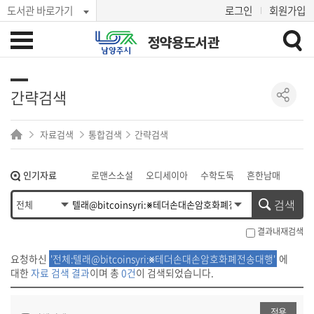
도서관 바로가기
로그인
회원가입
정약용도서관
간략검색
자료검색
통합검색
간략검색
인기자료
로맨스소설
오디세이아
수학도둑
흔한남매
히가시노 게이고
혼모노
아몬드
검색
결과내재검색
요청하신
'전체:텔래@bitcoinsyri:⨳테더손대손암호화폐전송대행'
에
대한
자료 검색 결과
이며 총
0건
이 검색되었습니다.
적용