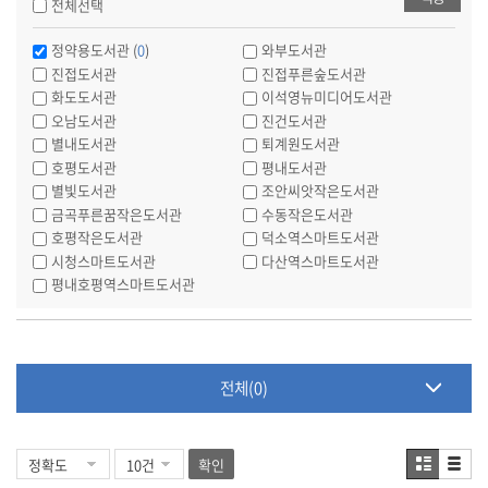
전체선택
정약용도서관 (
0
)
와부도서관
진접도서관
진접푸른숲도서관
화도도서관
이석영뉴미디어도서관
오남도서관
진건도서관
별내도서관
퇴계원도서관
호평도서관
평내도서관
별빛도서관
조안씨앗작은도서관
금곡푸른꿈작은도서관
수동작은도서관
호평작은도서관
덕소역스마트도서관
시청스마트도서관
다산역스마트도서관
평내호평역스마트도서관
전체(0)
확인