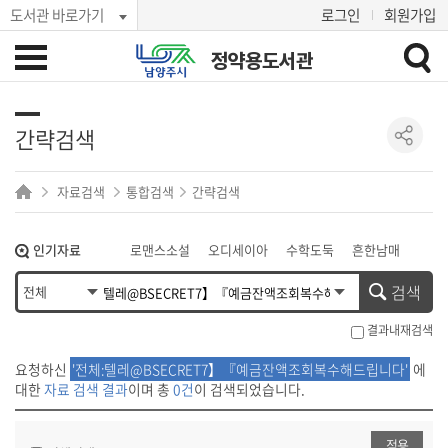
도서관 바로가기
로그인
회원가입
정약용도서관
간략검색
자료검색
통합검색
간략검색
인기자료
로맨스소설
오디세이아
수학도둑
흔한남매
히가시노 게이고
혼모노
아몬드
검색
결과내재검색
요청하신
'전체:텔레@BSECRET7】『예금잔액조회복수해드립니다'
에
대한
자료 검색 결과
이며 총
0건
이 검색되었습니다.
적용