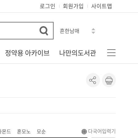
로그인
회원가입
사이트맵
흔한남매
수학도둑
히가시노 게이고
정약용 아카이브
나만의도서관
아몬드
혼모노
다산 정약용 선생
기본정보
모순
정약용 자료실
나의신청정보
로맨스소설
정약용 선생의 유물
도서이용정보
정약용 선생 관련 자료
상호대차조회
정약용 시리즈
관심자료목록
도서추천서비스
온라인정회원신청
다국어입력기
아몬드
혼모노
모순
책이음회원전환