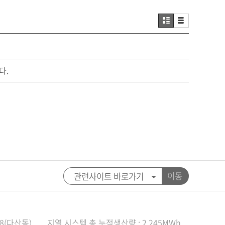
다.
이동
8(다산동)
지열 시스템 총 누적생산량 : 2,245MWh