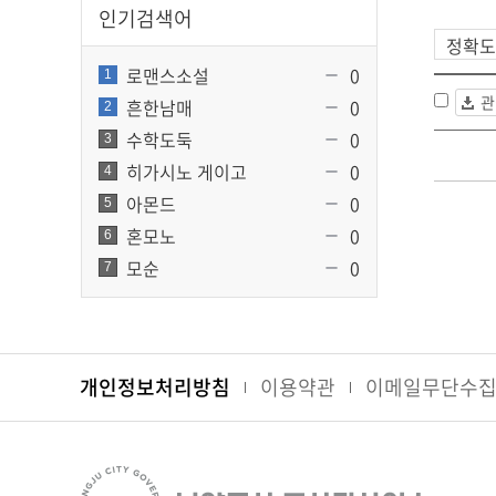
인기검색어
로맨스소설
0
1
관
흔한남매
0
2
수학도둑
0
3
히가시노 게이고
0
4
아몬드
0
5
혼모노
0
6
모순
0
7
개인정보처리방침
이용약관
이메일무단수