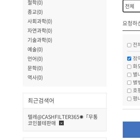
철학(0)
종교(0)
사회과학(0)
요청하
자연과학(0)
기술과학(0)
전
예술(0)
정
언어(0)
화
문학(0)
별
역사(0)
별
호
평
최근검색어
텔레@CASHFILTER365✺「무통
코인블테판매