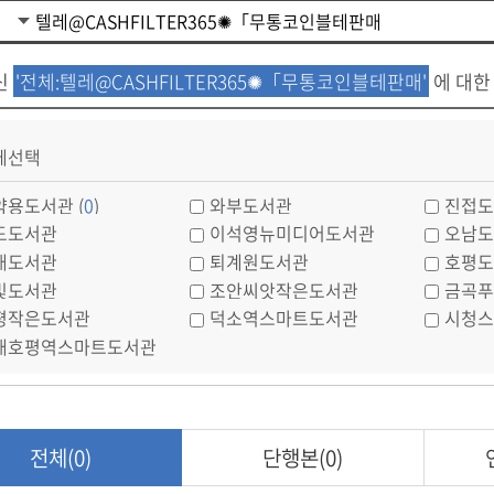
신
'전체:텔레@CASHFILTER365✺「무통코인블테판매'
에 대
체선택
약용도서관 (
0
)
와부도서관
진접도
도도서관
이석영뉴미디어도서관
오남도
내도서관
퇴계원도서관
호평도
빛도서관
조안씨앗작은도서관
금곡푸
평작은도서관
덕소역스마트도서관
시청스
내호평역스마트도서관
전체(0)
단행본(0)