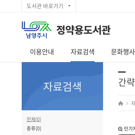
도서관 바로가기
정약용도서관
이용안내
자료검색
문화행
이용시간/휴관일
통합검색
도서관일정
회원가입
주제별검색
문화행사 신
간략
자료검색
대출/반납/예약
신착자료목록
독서동아리
편의시설
대출베스트
상호대차
추천도서
전자도서관
공공도서관
전체(0)
인기도서
총류(0)
인기
희망도서신청