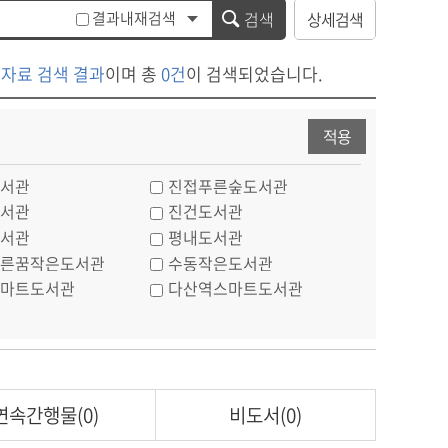
결과내재검색
검색
상세검색
한
자료 검색 결과
이며 총
0건
이 검색되었습니다.
적용
서관
진접푸른숲도서관
서관
진건도서관
서관
평내도서관
른꿈작은도서관
수동작은도서관
마트도서관
다산역스마트도서관
연속간행물(0)
비도서(0)