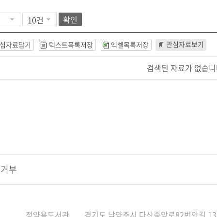
확인
관심자료보기
심자료담기
텍스트목록저장
엑셀목록저장
검색된 자료가 없습니
집거부
정약용도서관
경기도 남양주시 다산중앙로82번안길 13