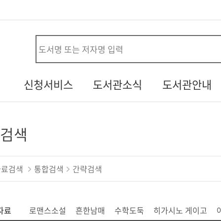
사
신청서비스
도서관소식
도서관안내
시설대관신청
공지사항
연혁
청
자원봉사신청
열린소리함
조직/직원정보
검색
두루두루 서비스
자주하는질문
시설안내
내생애첫도서관
기증도서알림
자료현황
자료검색
통합검색
간략검색
책바다
설문조사
찾아오시는길
도서관견학신청
자료
로맨스소설
흔한남매
수학도둑
히가시노 게이고