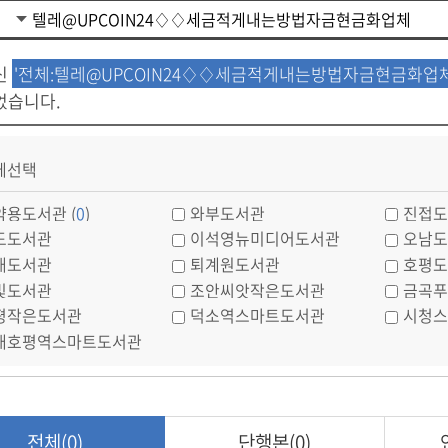
신
'전체:텔레@UPCOIN24♢♢세금적게내는방법자금현금화업체
었습니다.
체선택
약용도서관 (
0
)
와부도서관
진접도
도도서관
이석영뉴미디어도서관
오남도
내도서관
퇴계원도서관
호평도
빛도서관
조안씨앗작은도서관
금곡푸
평작은도서관
덕소역스마트도서관
시청스
내호평역스마트도서관
전체(0)
단행본(0)