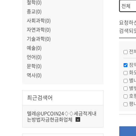
철학(0)
종교(0)
사회과학(0)
요청하
자연과학(0)
검색되
기술과학(0)
예술(0)
전
언어(0)
정
문학(0)
화
역사(0)
별
별
호
최근검색어
평
텔레@UPCOIN24♢♢세금적게내
는방법자금현금화업체