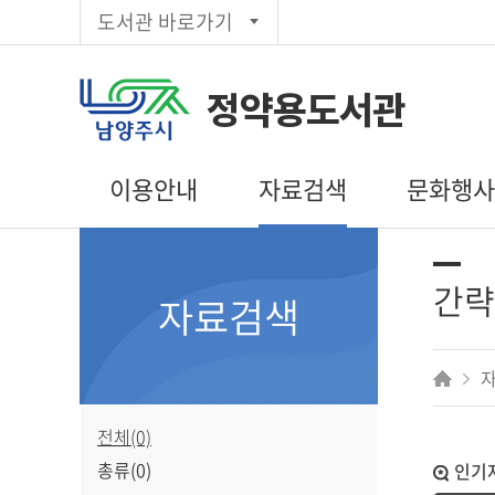
도서관 바로가기
정약용도서관
이용안내
자료검색
문화행
이용시간/휴관일
통합검색
도서관일정
회원가입
주제별검색
문화행사 신
간략
자료검색
대출/반납/예약
신착자료목록
독서동아리
편의시설
대출베스트
상호대차
추천도서
전자도서관
공공도서관
전체(0)
인기도서
총류(0)
인기
희망도서신청