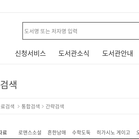
사
신청서비스
도서관소식
도서관안내
시설대관신청
공지사항
연혁
청
자원봉사신청
열린소리함
조직/직원정보
검색
두루두루 서비스
자주하는질문
시설안내
내생애첫도서관
기증도서알림
자료현황
자료검색
통합검색
간략검색
책바다
설문조사
찾아오시는길
도서관견학신청
자료
로맨스소설
흔한남매
수학도둑
히가시노 게이고