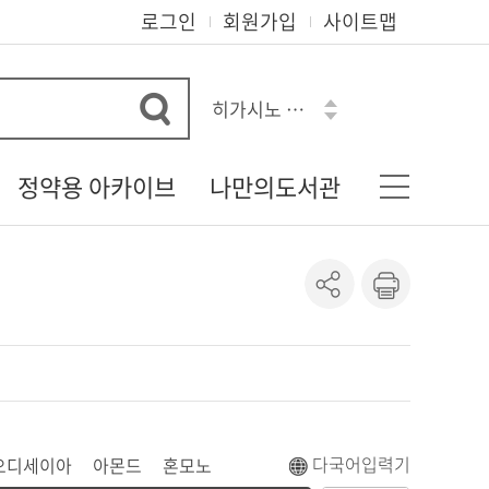
로그인
회원가입
사이트맵
히가시노 게이고
오디세이아
아몬드
정약용 아카이브
나만의도서관
혼모노
로맨스소설
다산 정약용 선생
기본정보
흔한남매
정약용 자료실
나의신청정보
수학도둑
정약용 선생의 유물
도서이용정보
정약용 선생 관련 자료
상호대차조회
정약용 시리즈
관심자료목록
도서추천서비스
온라인정회원신청
다국어입력기
오디세이아
아몬드
혼모노
책이음회원전환