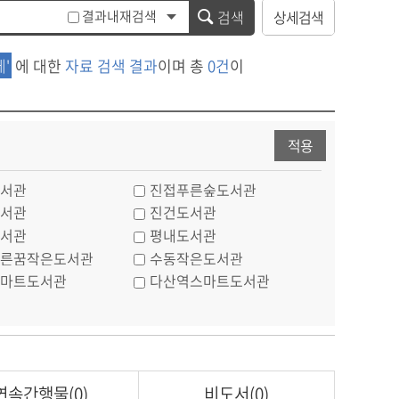
결과내재검색
검색
상세검색
'
에 대한
자료 검색 결과
이며 총
0건
이
적용
서관
진접푸른숲도서관
서관
진건도서관
서관
평내도서관
른꿈작은도서관
수동작은도서관
마트도서관
다산역스마트도서관
연속간행물(0)
비도서(0)