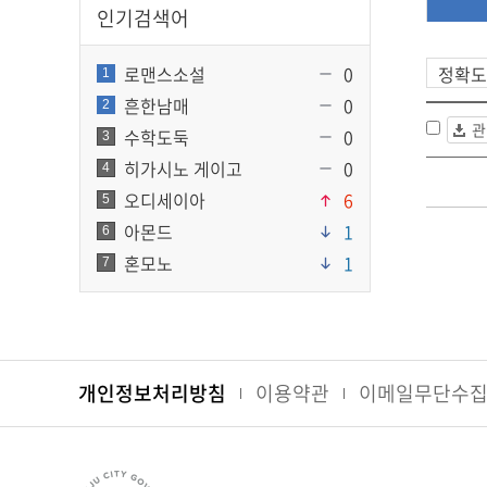
인기검색어
로맨스소설
0
1
흔한남매
0
2
관
수학도둑
0
3
히가시노 게이고
0
4
오디세이아
6
5
아몬드
1
6
혼모노
1
7
개인정보처리방침
이용약관
이메일무단수