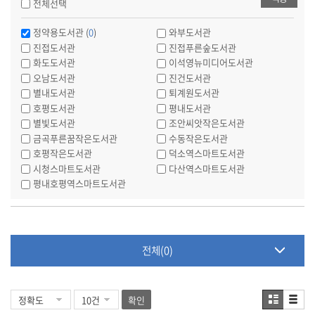
전체선택
정약용도서관 (
0
)
와부도서관
진접도서관
진접푸른숲도서관
화도도서관
이석영뉴미디어도서관
오남도서관
진건도서관
별내도서관
퇴계원도서관
호평도서관
평내도서관
별빛도서관
조안씨앗작은도서관
금곡푸른꿈작은도서관
수동작은도서관
호평작은도서관
덕소역스마트도서관
시청스마트도서관
다산역스마트도서관
평내호평역스마트도서관
전체(0)
확인