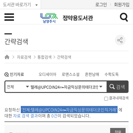
도서관 바로가기
로그인
회원가입
정약용도서관
간략검색
자료검색
통합검색
간략검색
인기자료
오디세이아
로맨스소설
흔한남매
수학도둑
히가시노 게이고
아몬드
수족관
검색
결과내재검색
요청하신
'전체:텔레@UPCOIN24⟡▸자금믹싱문의테더코인직거래'
에
대한
자료 검색 결과
이며 총
0건
이 검색되었습니다.
적용