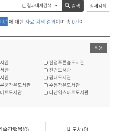
결과내재검색
검색
상세검색
송'
에 대한
자료 검색 결과
이며 총
0건
이
적용
서관
진접푸른숲도서관
서관
진건도서관
서관
평내도서관
른꿈작은도서관
수동작은도서관
마트도서관
다산역스마트도서관
연속간행물(0)
비도서(0)