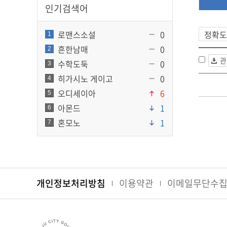
인기검색어
로맨스소설
0
1
흔한남매
0
2
관
수학도둑
0
3
히가시노 게이고
0
4
오디세이아
6
5
아몬드
1
6
혼모노
1
7
개인정보처리방침
이용약관
이메일무단수