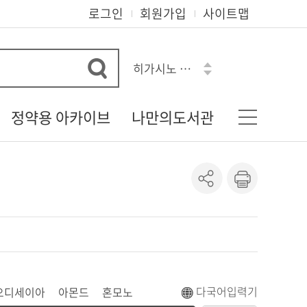
로그인
회원가입
사이트맵
히가시노 게이고
오디세이아
아몬드
정약용 아카이브
나만의도서관
혼모노
로맨스소설
다산 정약용 선생
기본정보
흔한남매
정약용 자료실
나의신청정보
수학도둑
정약용 선생의 유물
도서이용정보
정약용 선생 관련 자료
상호대차조회
정약용 시리즈
관심자료목록
도서추천서비스
온라인정회원신청
다국어입력기
오디세이아
아몬드
혼모노
책이음회원전환