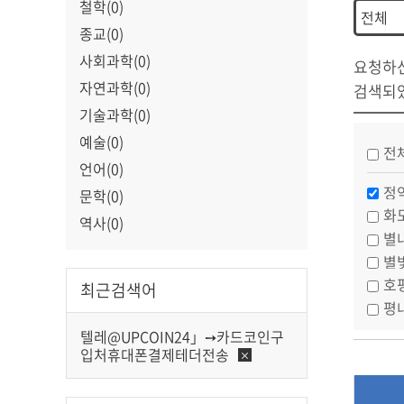
철학(0)
종교(0)
사회과학(0)
요청하
자연과학(0)
검색되
기술과학(0)
예술(0)
전
언어(0)
정
문학(0)
화
역사(0)
별
별
호
최근검색어
평
텔레@UPCOIN24」➙카드코인구
입처휴대폰결제테더전송