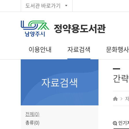
도서관 바로가기
정약용도서관
이용안내
자료검색
문화행
이용시간/휴관일
통합검색
도서관일정
회원가입
주제별검색
문화행사 신
간략
자료검색
대출/반납/예약
신착자료목록
독서동아리
편의시설
대출베스트
상호대차
추천도서
전자도서관
공공도서관
전체(0)
인기도서
총류(0)
인기
희망도서신청