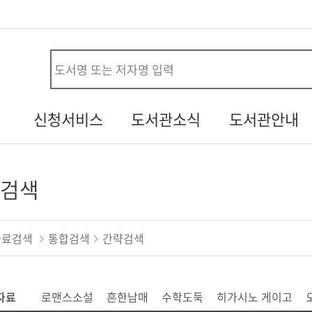
사
신청서비스
도서관소식
도서관안내
시설대관신청
공지사항
연혁
청
자원봉사신청
열린소리함
조직/직원정보
검색
두루두루 서비스
자주하는질문
시설안내
내생애첫도서관
기증도서알림
자료현황
자료검색
통합검색
간략검색
책바다
설문조사
찾아오시는길
도서관견학신청
자료
로맨스소설
흔한남매
수학도둑
히가시노 게이고