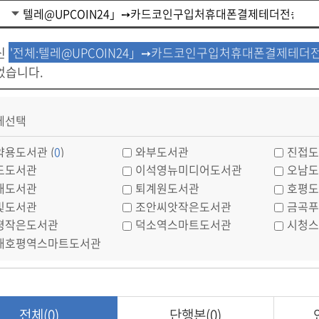
신
'전체:텔레@UPCOIN24」➙카드코인구입처휴대폰결제테더전
었습니다.
체선택
약용도서관 (
0
)
와부도서관
진접도
도도서관
이석영뉴미디어도서관
오남도
내도서관
퇴계원도서관
호평도
빛도서관
조안씨앗작은도서관
금곡푸
평작은도서관
덕소역스마트도서관
시청스
내호평역스마트도서관
전체(0)
단행본(0)