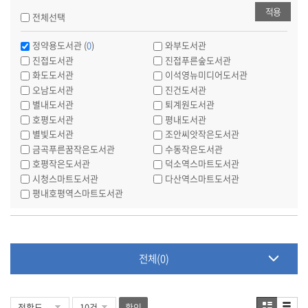
적용
전체선택
정약용도서관 (
0
)
와부도서관
진접도서관
진접푸른숲도서관
화도도서관
이석영뉴미디어도서관
오남도서관
진건도서관
별내도서관
퇴계원도서관
호평도서관
평내도서관
별빛도서관
조안씨앗작은도서관
금곡푸른꿈작은도서관
수동작은도서관
호평작은도서관
덕소역스마트도서관
시청스마트도서관
다산역스마트도서관
평내호평역스마트도서관
전체(0)
확인