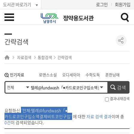
도서관 바로가기
로그인
회원가입
정약용도서관
간략검색
자료검색
통합검색
간략검색
인기자료
로맨스소설
오디세이아
수학도둑
흔한남매
히가시노 게이고
혼모노
아몬드
검색
결과내재검색
요청하신
'전체:텔레@fundwash「♦
카드로코인구입소액결제비트코인구입'
에 대한
자료 검색 결과
이며 총
0건
이 검색되었습니다.