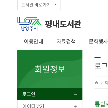
도서관 바로가기
평내도서관
이용안내
자료검색
문화행
이용시간/휴관일
통합검색
도서관일정
회원가입
주제별검색
문화행사 신
로그
회원정보
대출/반납/예약
신착자료목록
독서동아리
편의시설
대출베스트
상호대차
추천도서
전자도서관
공공도서관
로그인
인기도서
통합
희망도서신청
아이디찾기