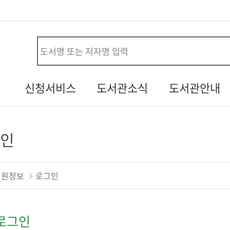
사
신청서비스
도서관소식
도서관안내
시설대관신청
공지사항
연혁
청
자원봉사신청
열린소리함
조직/직원정보
인
두루두루 서비스
자주하는질문
시설안내
내생애첫도서관
기증도서알림
자료현황
회원정보
로그인
책바다
설문조사
찾아오시는길
도서관견학신청
로그인