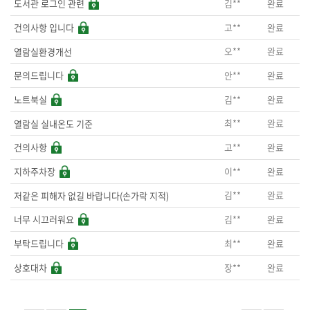
김**
완료
도서관 로그인 관련
고**
완료
건의사항 입니다
오**
완료
열람실환경개선
안**
완료
문의드립니다
김**
완료
노트북실
최**
완료
열람실 실내온도 기준
고**
완료
건의사항
이**
완료
지하주차장
김**
완료
저같은 피해자 없길 바랍니다(손가락 지적)
김**
완료
너무 시끄러워요
최**
완료
부탁드립니다
장**
완료
상호대차