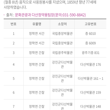
(철종 8년) 음직으로 사옹원봉사를 지냈으며, 1859년 향년 77세에
사망하였습니다.
출처 :
문화관광과 다산정약용팀장(문의:031-590-8842)
번호
유물명
소장처
고유번호
1
정학연 서간
국립중앙박물관
증 6010
2
정학연 서간
국립중앙박물관
증 6009
3
정학연 간찰
국립광주박물관
광주기증 831
강진군다산박물
4
정학연 간찰
다산박물관 176
관
강진군다산박물
5
정학연 간찰
다산박물관 161 – 1
관
강진군다산박물
6
정학연 간찰
다산박물관 159
관
강진군다산박물
7
정학연 간찰
다산박물관 148
관