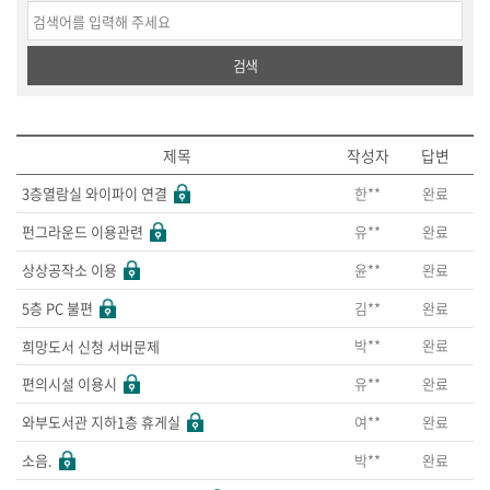
검색
제목
작성자
답변
한**
완료
3층열람실 와이파이 연결
유**
완료
펀그라운드 이용관련
윤**
완료
상상공작소 이용
김**
완료
5층 PC 불편
박**
완료
희망도서 신청 서버문제
유**
완료
편의시설 이용시
여**
완료
와부도서관 지하1층 휴게실
박**
완료
소음.