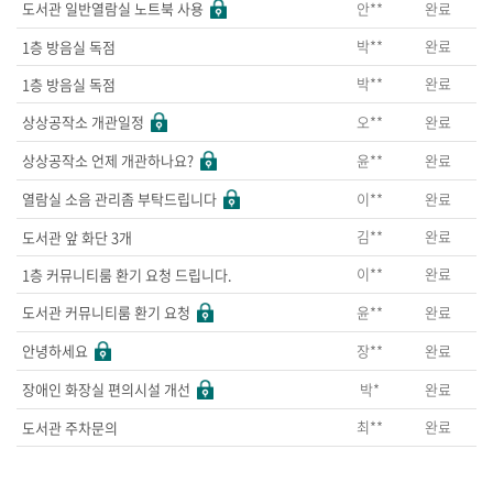
안**
완료
도서관 일반열람실 노트북 사용
박**
완료
1층 방음실 독점
박**
완료
1층 방음실 독점
오**
완료
상상공작소 개관일정
윤**
완료
상상공작소 언제 개관하나요?
이**
완료
열람실 소음 관리좀 부탁드립니다
김**
완료
도서관 앞 화단 3개
이**
완료
1층 커뮤니티룸 환기 요청 드립니다.
윤**
완료
도서관 커뮤니티룸 환기 요청
장**
완료
안녕하세요
박*
완료
장애인 화장실 편의시설 개선
최**
완료
도서관 주차문의