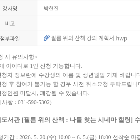
강사명
박현진
비고
필름 위의 산책 강의 계획서.hwp
첨부파일
청 시 유의사항
>
개 아이디로
1
인 신청 가능합니다
.
신청자 정보란에 수강생의 이름 및 생년월일 기재 바랍니
신청 후 참여가 불가능 할 경우 사전 취소요청 부탁드립니
신청인원 미달시
,
폐강될 수 있습니다
.
의사항
: 031-590-5302)
접도서관
[
필름 위의 산책
:
나를 찾는 시네마 힐링
]
수
청기간
: 2026. 5. 20.(
수
) 10:00 ~ 6. 5.(
금
) 18:00
선착순 마