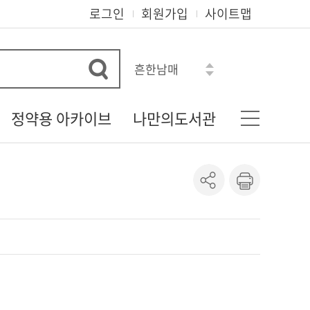
로그인
회원가입
사이트맵
흔한남매
수학도둑
히가시노 게이고
정약용 아카이브
나만의도서관
아몬드
혼모노
다산 정약용 선생
기본정보
모순
정약용 자료실
나의신청정보
로맨스소설
정약용 선생의 유물
도서이용정보
정약용 선생 관련 자료
상호대차조회
정약용 시리즈
관심자료목록
도서추천서비스
온라인정회원신청
책이음회원전환