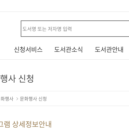
사
신청서비스
도서관소식
도서관안내
시설대관신청
공지사항
연혁
청
자원봉사신청
열린소리함
조직/직원정보
행사 신청
두루두루 서비스
자주하는질문
시설안내
내생애첫도서관
행사갤러리
자료현황
문화행사
문화행사 신청
책바다
기증도서알림
찾아오시는길
도서관견학신청
설문조사
그램 상세정보안내