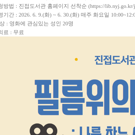
청방법
:
진접도서관 홈페이지 선착순
(https://lib.nyj.go.kr
영기간
: 2026. 6. 9.(
화
) ~ 6. 30.(
화
)
매주 화요일
10:00~12:0
 상
:
영화에 관심있는 성인
20
명
의료
:
무료