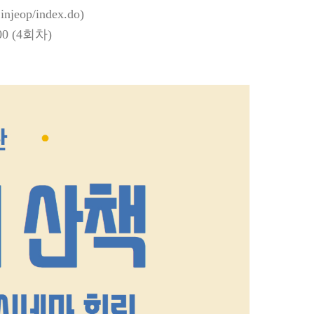
/jinjeop/index.do)
0 (4
회차
)