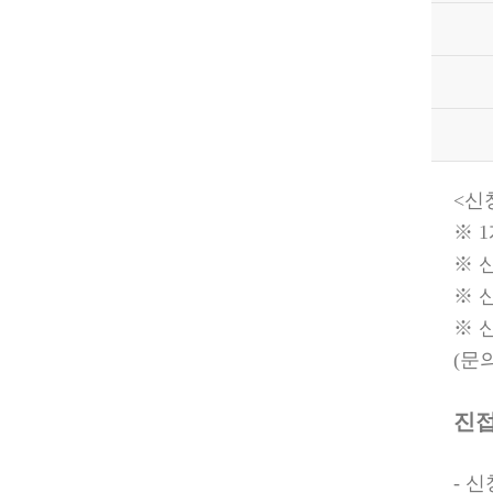
<
신
※
1
※
※
※
(
문
진
-
신