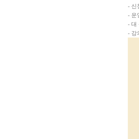
-
신
-
운
-
대
-
강