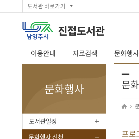
도서관 바로가기
진접도서관
이용안내
자료검색
문화행
이용시간/휴관일
통합검색
도서관일정
회원가입
주제별검색
문화행사 신
문화
문화행사
대출/반납/예약
신착자료목록
독서동아리
편의시설
대출베스트
상호대차
추천도서
전자도서관
공공도서관
도서관일정
인기도서
프로
희망도서신청
문화행사 신청