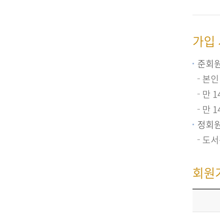
가입
준회원
본인
만 
만 
정회원
도서
회원