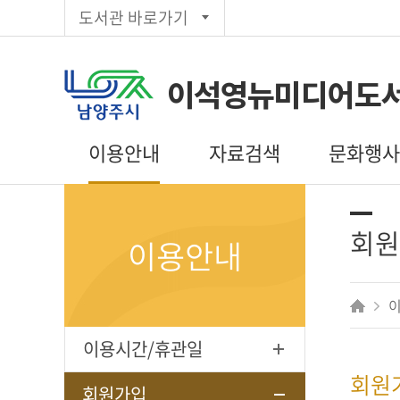
도서관 바로가기
이석영뉴미디어도
이용안내
자료검색
문화행
이용시간/휴관일
통합검색
도서관일정
회원가입
주제별검색
문화행사 신
회원
이용안내
대출/반납/예약
신착자료목록
편의시설
대출베스트
상호대차
추천도서
전자도서관
공공도서관
이용시간/휴관일
인기도서
회원
희망도서신청
회원가입