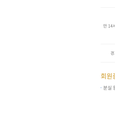
만 14
경
회원
분실 