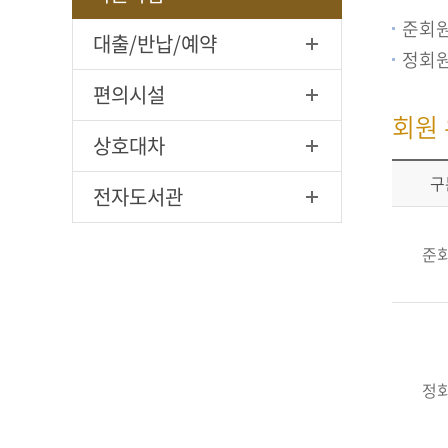
준회원
대출/반납/예약
정회원
편의시설
회원
상호대차
구
전자도서관
준
정