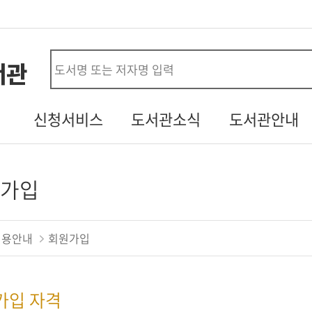
서관
사
신청서비스
도서관소식
도서관안내
시설대관신청
공지사항
연혁
청
도서관견학신청
열린소리함
조직/직원정보
가입
자원봉사신청
자주하는질문
시설안내
두루두루 서비스
행사갤러리
자료현황
이용안내
회원가입
내생애첫도서관
기증도서알림
찾아오시는길
책바다
설문조사
가입 자격