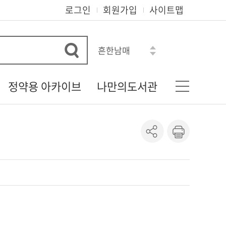
로그인
회원가입
사이트맵
흔한남매
수학도둑
히가시노 게이고
정약용 아카이브
나만의도서관
오디세이아
아몬드
다산 정약용 선생
기본정보
혼모노
정약용 자료실
나의신청정보
로맨스소설
정약용 선생의 유물
도서이용정보
정약용 선생 관련 자료
상호대차조회
정약용 시리즈
관심자료목록
도서추천서비스
온라인정회원신청
책이음회원전환