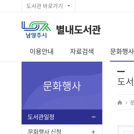
도서관 바로가기
별내도서관
이용안내
자료검색
문화행
이용시간/
통합검색
도서관일정
휴관일
주제별검색
문화행사 신
도서
문화행사
회원가입
신착자료목록
독서동아리
대출/반납/예약
대출베스트
편의시설
추천도서
상호대차
공공도서관
도서관일정
전자도서관
인기도서
희망도서신청
문화행사 신청