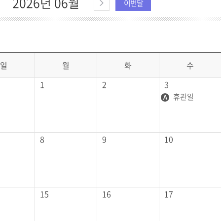
2026년 06월
이번달
일
월
화
수
1
2
3
휴관일
8
9
10
15
16
17