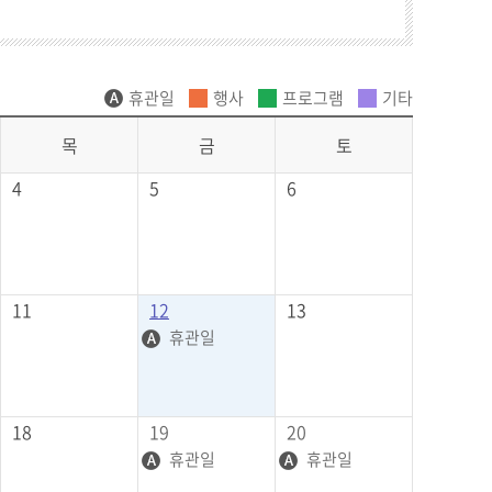
휴관일
행사
프로그램
기타
목
금
토
4
5
6
11
12
13
휴관일
18
19
20
휴관일
휴관일