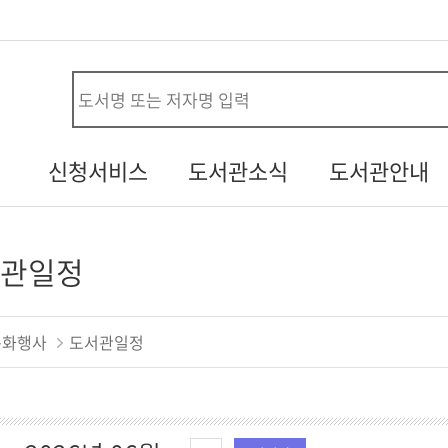
사
신청서비스
도서관소식
도서관안내
시설대관신청
공지사항
연혁
청
두루두루 서비스
열린소리함
조직/직원정보
관일정
내생애첫도서관
자주하는질문
시설안내
책바다
기증도서알림
자료현황
문화행사
도서관일정
도서관견학신청
설문조사
찾아오시는길
행사갤러리