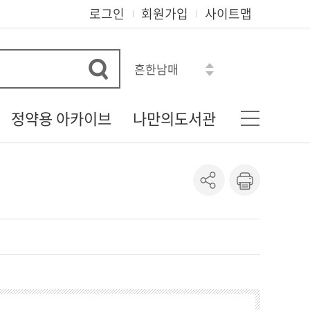
로그인
회원가입
사이트맵
흔한남매
수학도둑
히가시노 게이고
정약용 아카이브
나만의도서관
오디세이아
아몬드
다산 정약용 선생
기본정보
혼모노
정약용 자료실
나의신청정보
로맨스소설
정약용 선생의 유물
도서이용정보
정약용 선생 관련 자료
상호대차조회
정약용 시리즈
관심자료목록
도서추천서비스
온라인정회원신청
책이음회원전환