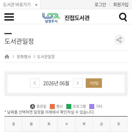
도서관 바로가기
로그인
회원가입
진접도서관
도서관일정
문화행사
도서관일정
2026년 06월
이번달
휴관일
행사
프로그램
기타
일
월
화
수
목
금
토