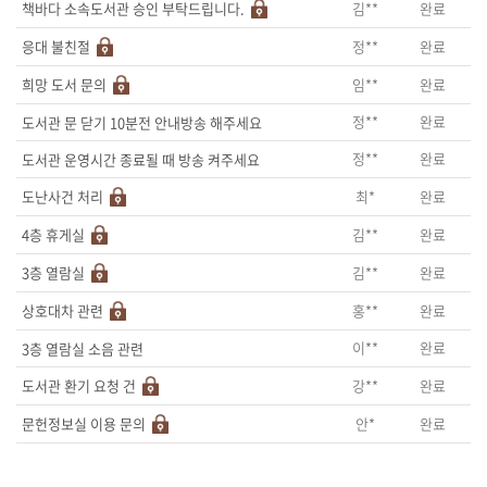
김**
완료
책바다 소속도서관 승인 부탁드립니다.
정**
완료
응대 불친절
임**
완료
희망 도서 문의
정**
완료
도서관 문 닫기 10분전 안내방송 해주세요
정**
완료
도서관 운영시간 종료될 때 방송 켜주세요
최*
완료
도난사건 처리
김**
완료
4층 휴게실
김**
완료
3층 열람실
홍**
완료
상호대차 관련
이**
완료
3층 열람실 소음 관련
강**
완료
도서관 환기 요청 건
안*
완료
문헌정보실 이용 문의