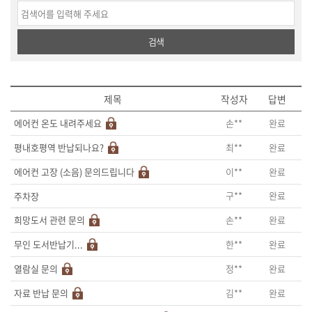
검색
제목
작성자
답변
손**
완료
에어컨 온도 내려주세요
최**
완료
평내호평역 반납되나요?
이**
완료
에어컨 고장 (소음) 문의드립니다
구**
완료
주차장
손**
완료
희망도서 관련 문의
한**
완료
무인 도서반납기...
정**
완료
열람실 문의
김**
완료
자료 반납 문의