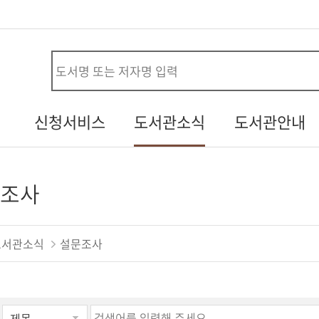
사
신청서비스
도서관소식
도서관안내
시설대관신청
공지사항
연혁
청
자원봉사신청
열린소리함
조직/직원정보
조사
두루두루 서비스
자주하는질문
시설안내
내생애첫도서관
기증도서알림
자료현황
도서관소식
설문조사
책바다
설문조사
찾아오시는길
도서관견학신청