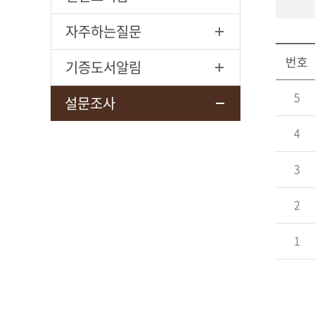
자주하는질문
번호
기증도서알림
5
설문조사
4
3
2
1