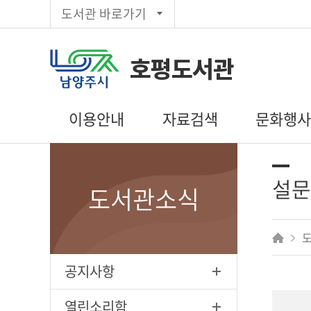
도서관 바로가기
호평도서관
이용안내
자료검색
문화행
이용시간/휴관일
통합검색
도서관일정
회원가입
주제별검색
문화행사 신
설문
도서관소식
대출/반납/예약
신착자료목록
독서동아리
편의시설
대출베스트
상호대차
추천도서
전자도서관
공공도서관
공지사항
인기도서
희망도서신청
열린소리함