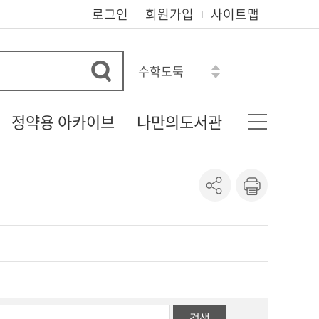
로그인
회원가입
사이트맵
수학도둑
오디세이아
흔한남매
정약용 아카이브
나만의도서관
히가시노 게이고
혼모노
다산 정약용 선생
기본정보
아몬드
정약용 자료실
나의신청정보
로맨스소설
정약용 선생의 유물
도서이용정보
정약용 선생 관련 자료
상호대차조회
정약용 시리즈
관심자료목록
도서추천서비스
온라인정회원신청
책이음회원전환
검색