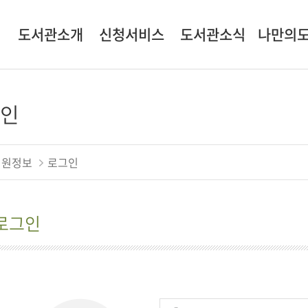
도서관소개
신청서비스
도서관소식
나만의
인
인사말
시설대관
공지사항
기본
연혁
문화행사 신청
도서관일정
나의신
도서관 현황
자원봉사
도서이
회원정보
로그인
조직/직원정보
상호대
관심자
로그인
온라인정
책이음회