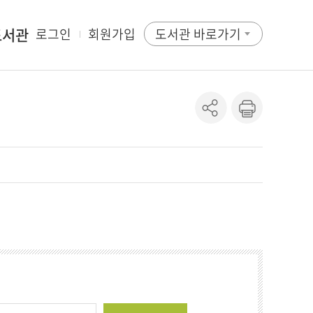
도서관
로그인
회원가입
도서관 바로가기
정보
청정보
용정보
차조회
료목록
회원신청
원전환