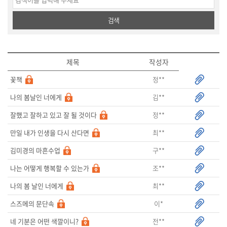
검색
제목
작성자
정**
꽃책
김**
나의 봄날인 너에게
정**
잘했고 잘하고 있고 잘 될 것이다
최**
만일 내가 인생을 다시 산다면
구**
김미경의 마흔수업
조**
나는 어떻게 행복할 수 있는가
최**
나의 봄 날인 너에게
이*
스즈메의 문단속
전**
네 기분은 어떤 색깔이니?