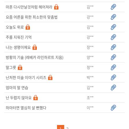
김**
마흔 다시만날것처럼 헤어져라
강**
요즘 어른을 위한 최소한의 맞춤법
김**
오늘도 위로
강**
주름 지워진 기억
장**
나는 생명이에요
양**
방황의 기술 (레베카 라인하르트 지음)
정**
말그릇
박**
난처한 미술 이야기 시리즈
김**
엄마의 말 연습
조**
난 두렵지 않아요
이**
하마터면 열심히 살 뻔했다