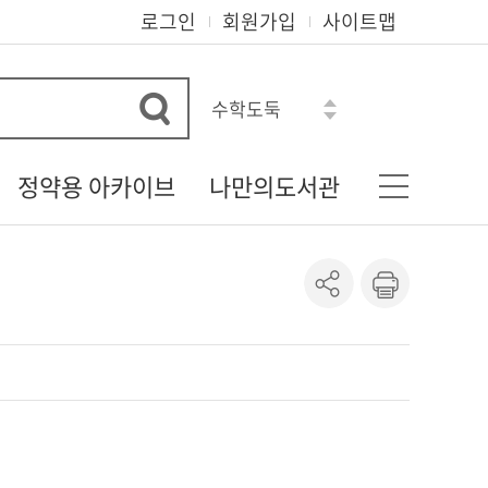
로그인
회원가입
사이트맵
수학도둑
히가시노 게이고
아몬드
정약용 아카이브
나만의도서관
혼모노
모순
다산 정약용 선생
기본정보
로맨스소설
정약용 자료실
나의신청정보
흔한남매
정약용 선생의 유물
도서이용정보
정약용 선생 관련 자료
상호대차조회
정약용 시리즈
관심자료목록
도서추천서비스
온라인정회원신청
책이음회원전환