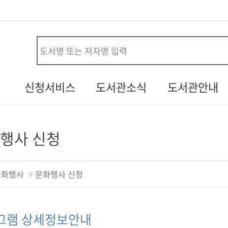
사
신청서비스
도서관소식
도서관안내
시설대관신청
공지사항
연혁
청
자원봉사신청
열린소리함
조직/직원정보
행사 신청
두루두루 서비스
자주하는질문
시설안내
내생애첫도서관
기증도서알림
자료현황
문화행사
문화행사 신청
책바다
설문조사
찾아오시는길
도서관견학신청
그램 상세정보안내