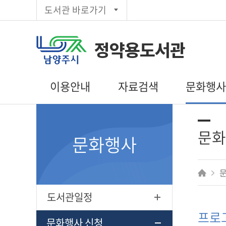
도서관 바로가기
정약용도서관
이용안내
자료검색
문화행
이용시간/휴관일
통합검색
도서관일정
회원가입
주제별검색
문화행사 신
문화
문화행사
대출/반납/예약
신착자료목록
독서동아리
편의시설
대출베스트
상호대차
추천도서
전자도서관
공공도서관
도서관일정
인기도서
프로
희망도서신청
문화행사 신청