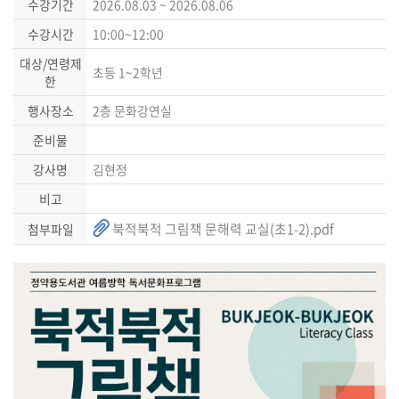
수강기간
2026.08.03 ~ 2026.08.06
수강시간
10:00~12:00
대상/연령제
초등 1~2학년
한
행사장소
2층 문화강연실
준비물
강사명
김현정
비고
북적북적 그림책 문해력 교실(초1-2).pdf
첨부파일