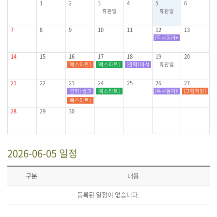
1
2
3
4
5
6
휴관일
휴관일
7
8
9
10
11
12
13
[독서동아리] 마치골 독서회(10:
14
15
16
17
18
19
20
[북스타트] 북스타트 책놀이(6~7세)
[북스타트] 북스타트 책놀이(6~7세)
[견학] 마석초병설유치원 (10:00~11:00)
휴관일
21
22
23
24
25
26
27
[견학] 씽크어린이집 (10:30~11:30) / 1층 어린이자료실
[북스타트] 북스타트 책놀이(초등1~2학년)
[독서동아리] 마치골 독서회(10:
[그림책방] 한라
[북스타트] 북스타트 책놀이(초등 1~2학년)
28
29
30
2026-06-05 일정
구분
내용
등록된 일정이 없습니다.