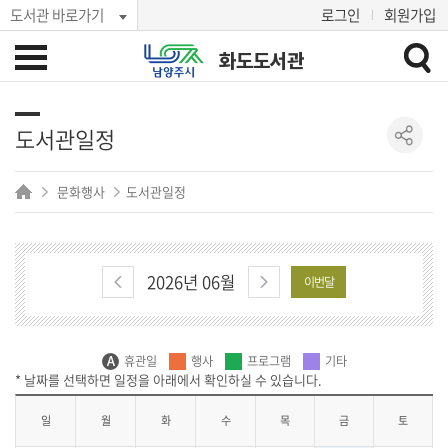
도서관 바로가기
로그인
회원가입
화도도서관
도서관일정
문화행사
도서관일정
2026년 06월
이번달
휴관일
행사
프로그램
기타
일
월
화
수
목
금
토