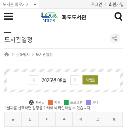
도서관 바로가기
로그인
회원가입
화도도서관
도서관일정
문화행사
도서관일정
2026년 08월
이번달
휴관일
행사
프로그램
기타
일
월
화
수
목
금
토